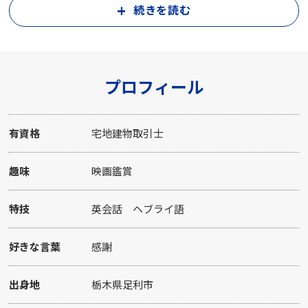
続きを読む
増やす一助になれたらと思っています。
精一杯頑張って参りますのでどうぞ宜しくお願い致しま
す。
プロフィール
有資格
宅地建物取引士
趣味
映画鑑賞
特技
英会話 ヘブライ語
好きな言葉
感謝
出身地
栃木県足利市