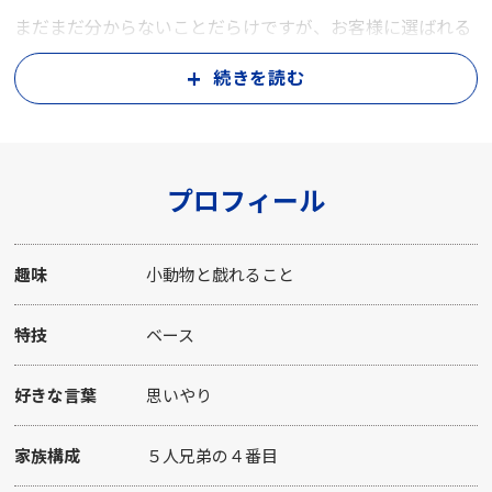
まだまだ分からないことだらけですが、お客様に選ばれる
営業マンを目指し、日々頑張っていきたいと思います。
続きを読む
代々木上原にお越しの際は是非当社のご利用を心よりお待
ちしております。
プロフィール
趣味
小動物と戯れること
特技
ベース
好きな言葉
思いやり
家族構成
５人兄弟の４番目